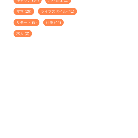
キャリア
(34)
パパ育休
(1)
ママ
(29)
ライフスタイル
(41)
リモート
(8)
仕事
(44)
求人
(2)